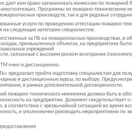
ое дает вам право организовать комиссию по пожарной б
самостоятельно. Программы по пожарно-техническому м
пожароопасных производств, так и для рядовых сотрудни
ованные услуги по проведению аттестации пожарно-тех
 на следующие категории специалистов:
ветственные за ПБ на пожароопасных производствах, в 
кладах, промышленных объектах, на предприятиях быто
дошкольных учреждений
ти, связанные с высоким риском возгорания (газоэлект
ТМ очно и дистанционно.
 предлагает пройти подготовку специалистам для пол
нарные и дистанционные курсы, по выбору. Предусмотре
компании, в рамках дополнительной договоренности.
ний пожарно-технического минимума должно быть в обяз
зопасность на предприятии. Документ свидетельствует о
 в соответствии с чрезвычайной ситуацией во время воз
венность, и уполномочен руководить мероприятиями по э
предоставления