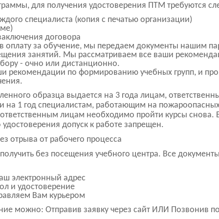
граммы, для получения удостоверения ПТМ требуются с
дого специалиста (копия с печатью организации)
рме)
 заключения договора
в оплату за обучение, мы передаем документы нашим пар
ещения занятий. Мы рассматриваем все ваши рекоменда
бору - очно или дистанционно.
и рекомендации по формированию учебных групп, и про
чения.
ленного образца выдается на 3 года лицам, ответственн
 и на 1 год специалистам, работающим на пожароопасных
, ответственным лицам необходимо пройти курсы снова. 
 удостоверения допуск к работе запрещен.
ез отрыва от рабочего процесса
олучить без посещения учебного центра. Все документы
наш электронный адрес
ол и удостоверение
правляем Вам курьером
ие можно: Отправив заявку через сайт ИЛИ Позвонив по 