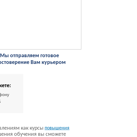
Мы отправляем готовое
остоверение Вам курьером
жете:
фону
4
влениям как курсы
повышения
шения обучения вы сможете