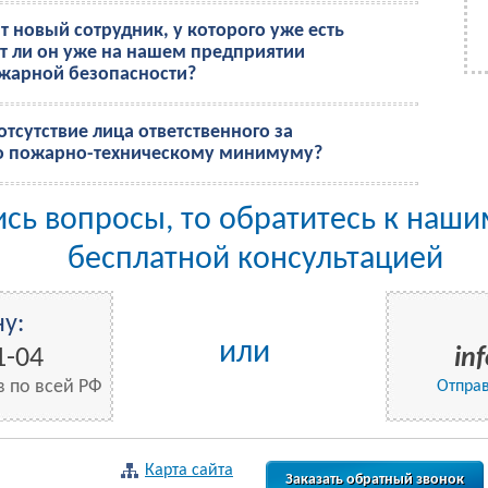
т новый сотрудник, у которого уже есть
т ли он уже на нашем предприятии
жарной безопасности?
отсутствие лица ответственного за
по пожарно-техническому минимуму?
лись вопросы, то обратитесь к наш
бесплатной консультацией
у:
или
1-04
in
в по всей РФ
Отправ
Карта сайта
Заказать обратный звонок