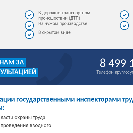
В дорожно-транспортном
происшествии (ДТП)
На чужом производстве
В скрытом виде
8 499 
 НАМ ЗА
СУЛЬТАЦИЕЙ
Телефон круглос
ации государственными инспекторами тру
ы:
ласти охраны труда
я проведения вводного