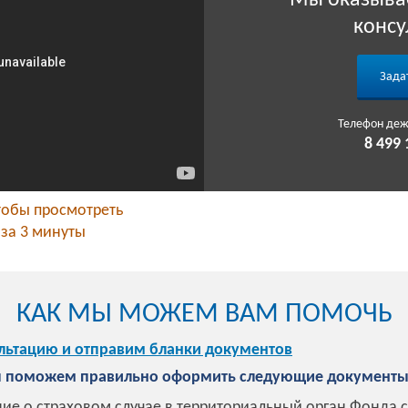
Мы оказыва
консу
Зада
Телефон деж
8 499 
тобы просмотреть
 за 3 минуты
КАК МЫ МОЖЕМ ВАМ ПОМОЧЬ
льтацию и отправим бланки документов
мы поможем правильно оформить следующие документы
е о страховом случае в территориальный орган Фонда 