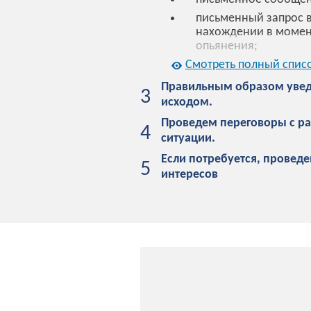
письменный запрос в
нахождении в момент
опьянения;
Смотреть полный спис
Правильным образом увед
3
исходом.
Проведем переговоры с ра
4
ситуации.
Если потребуется, провед
5
интересов