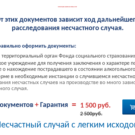
ПОЧЕМУ ВАЖНО ОБРАТИТЬСЯ В ПЕРВЫЕ СУТКИ?
т этих документов зависит ход дальнейше
расследования несчастного случая.
равильно оформить документы:
в территориальный орган Фонда социального страховани
ое учреждение для получения заключения о характере 
е о нахождение пострадавшего в состоянии алкогольного
рме в необходимые инстанции о случившемся несчастно
ия несчастных случаев на производстве во много зависи
ного случая.
=
окументов
+
Гарантия
1 500 руб.
2 500руб.
есчастный случай с легким исход