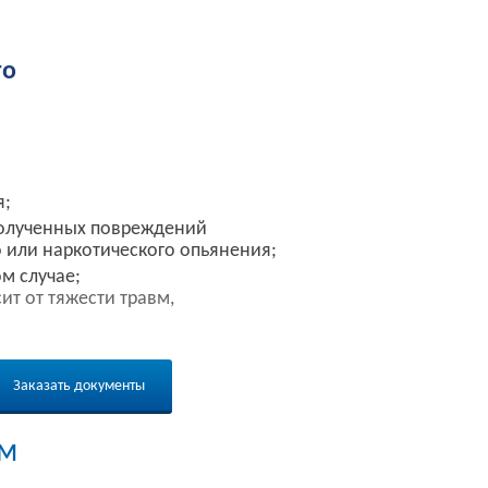
го
я;
полученных повреждений
 или наркотического опьянения;
м случае;
т от тяжести травм,
Заказать документы
ом