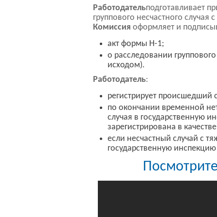
Работодатель
подготавливает пр
группового несчастного случая 
Комиссия
оформляет и подписыв
акт формы Н-1;
о расследовании группового 
исходом).
Работодатель
:
регистрирует происшедший с
по окончании временной не
случая в государственную и
зарегистрирована в качестве
если несчастный случай c т
государственную инспекцию 
Посмотрите