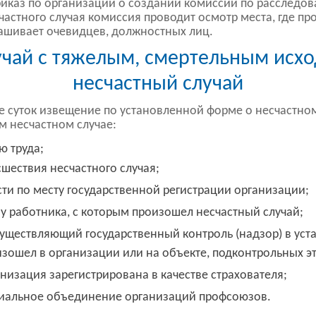
иказ по организации о создании комиссии по расследов
астного случая комиссия проводит осмотр места, где пр
ашивает очевидцев, должностных лиц.
учай с тяжелым, смертельным исхо
несчастный случай
е суток извещение по установленной форме о несчастном
м несчастном случае:
ю труда;
сшествия несчастного случая;
сти по месту государственной регистрации организации;
 работника, с которым произошел несчастный случай;
существляющий государственный контроль (надзор) в уст
изошел в организации или на объекте, подконтрольных эт
анизация зарегистрирована в качестве страхователя;
риальное объединение организаций профсоюзов.