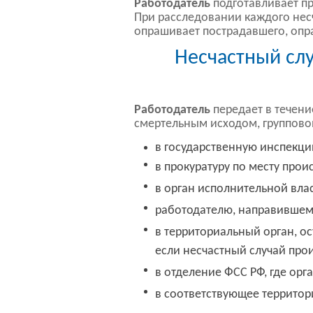
Работодатель
подготавливает пр
При расследовании каждого несч
опрашивает пострадавшего, опр
Несчастный сл
Работодатель
передает в течени
смертельным исходом, группово
в государственную инспекци
в прокуратуру по месту прои
в орган исполнительной вла
работодателю, направившему
в территориальный орган, о
если несчастный случай про
в отделение ФСС РФ, где орг
в соответствующее террито