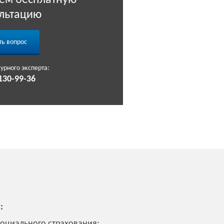
ем бесплатную
льтацию
ть вопрос
урного эксперта:
130-99-36
:
социального страхования;